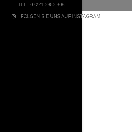
TEL.: 07221 3983 808
FOLGEN SIE UNS AUF INSTAGRAM
Ch
Er
Col