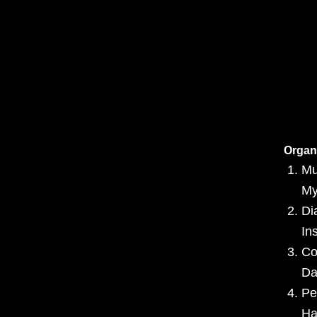
Organ
Mu
My
Di
In
Co
Da
Pe
Ha