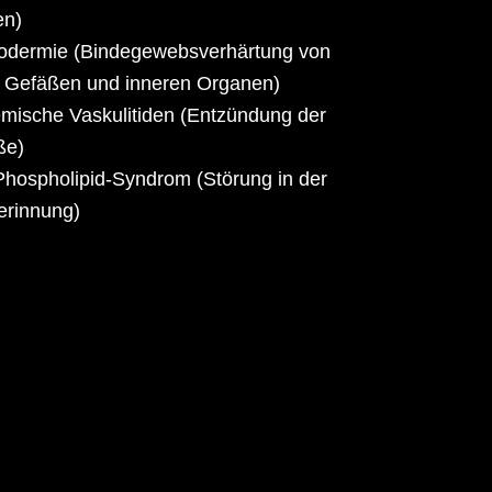
en)
rodermie (Bindegewebsverhärtung von
 Gefäßen und inneren Organen)
mische Vaskulitiden (Entzündung der
ße)
Phospholipid-Syndrom (Störung in der
erinnung)
örige klinische Gesichtspunkte und
epage der Deutschen Gesellschaft für
mun.org/erkrankungen