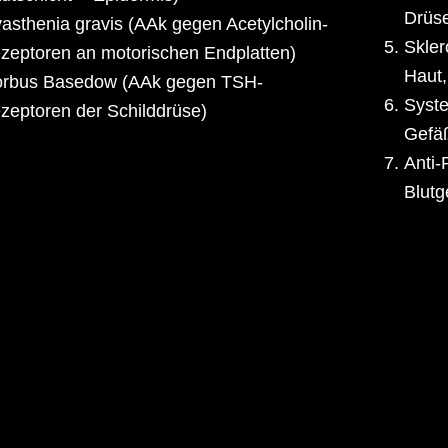
Drüs
asthenia gravis (AAk gegen Acetylcholin-
Skle
zeptoren an motorischen Endplatten)
Haut,
rbus Basedow (AAk gegen TSH-
Syste
zeptoren der Schilddrüse)
Gefä
Anti-
Blutg
Eine Übersicht über die Autoimmunerkrankungen, dazugeh
weiterführende Informationen finden Sie auch auf der Hom
Autoimmun-Erkrankungen e. V.:
www.autoim