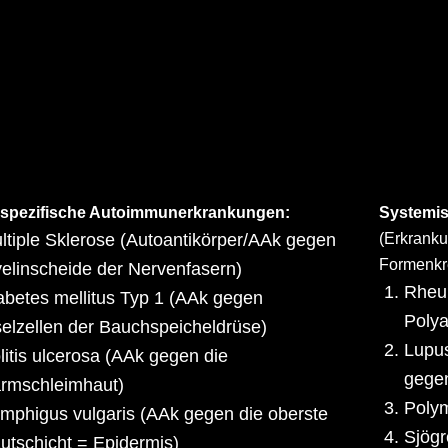
spezifische Autoimmunerkrankungen:
Systemi
ltiple Sklerose (Autoantikörper/AAk gegen
(Erkrank
Formenkr
elinscheide der Nervenfasern)
Rheum
abetes mellitus Typ 1 (AAk gegen
Polya
selzellen der Bauchspeicheldrüse)
Lupu
litis ulcerosa (AAk gegen die
gegen
rmschleimhaut)
Polym
mphigus vulgaris (AAk gegen die oberste
Sjög
utschicht = Epidermis)