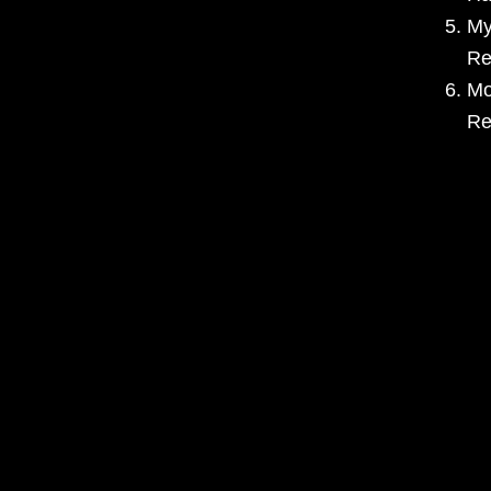
My
Re
Mo
Re