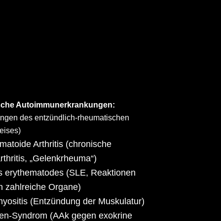
sche Autoimmunerkrankungen:
ungen des entzündlich-rheumatischen
eises)
atoide Arthritis (chronische
rthritis, „Gelenkrheuma“)
s erythematodes (SLE, Reaktionen
 zahlreiche Organe)
yositis (Entzündung der Muskulatur)
ren-Syndrom (AAk gegen exokrine